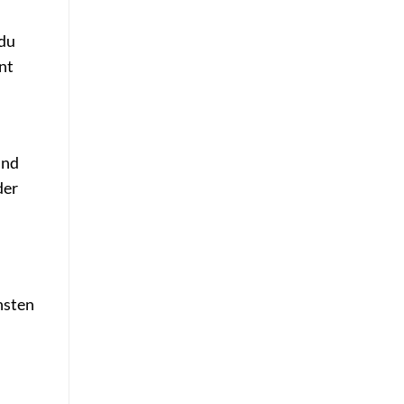
 du
nt
und
der
hsten