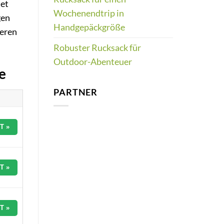
tet
Wochenendtrip in
gen
Handgepäckgröße
ieren
Robuster Rucksack für
Outdoor-Abenteuer
e
PARTNER
T »
T »
T »