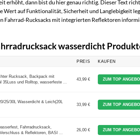
t erhöht, dann bist du hier genau richtig. Dieser Text rich
e Wert auf Funktionalität, Sicherheit und Langlebigkeit le
ten Fahrrad-Rucksacks mit integrierten Reflektoren inform
Fahrradrucksack wasserdicht Produkt
PREIS
KAUFEN
chter Rucksack, Backpack mit
43,99 €
ZUM TOP ANGEBO
 35Luss und Rolltop, wasserfeste ...
/25/30L Wasserdicht & Leich(20L
33,99 €
ZUM TOP ANGEBO
wasserfest, Fahrradrucksack,
26,00 €
ZUM TOP ANGEBO
 Verschluss & Reflektoren, BASI ...