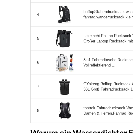
buffup®fahrradrucksack wass
4
fahrrad,wanderrucksack klei
Lekeinchi Rolltop Rucksack
5
Großer Laptop Rucksack mit 
3in1 Fahrradtasche Rucksac
6
Vollreflektierend ...
GYakeog Rolltop Rucksack W
7
33L Groß Fahrradrucksack 15
toptrek Fahrradrucksack Was
8
Damen & Herren,Fahrrad Ruc
Warum ein Wasserdichter F