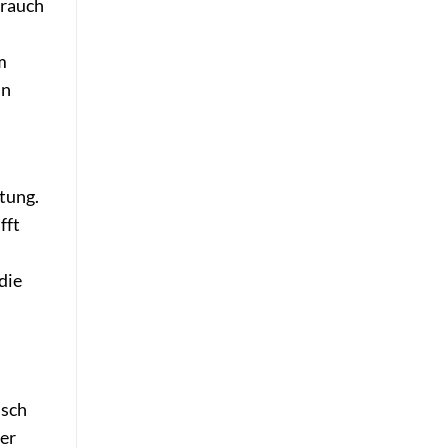
brauch
m
in
tung.
fft
n
die
isch
der