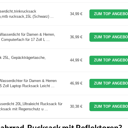
erdicht,trinkrucksack
34,99 €
ZUM TOP ANGEBO
n,mtb rucksack,15L (Schwarz) ...
 Wasserdicht für Damen & Herren,
36,99 €
ZUM TOP ANGEBO
Computerfach für 17 Zoll L ...
k 25L, Gepäckträgertasche,
44,99 €
ZUM TOP ANGEBO
asserdichter für Damen & Herren
46,99 €
ZUM TOP ANGEBO
 Zoll Laptop Rucksack Leicht ...
serdicht 20L,Ultraleicht Rucksack für
30,38 €
ZUM TOP ANGEBO
ksack mit Regenschutz u ...
ahrrad-Rucksack mit Reflektoren?