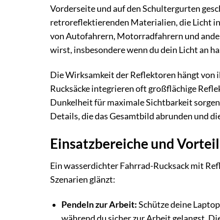
Vorderseite und auf den Schultergurten gesc
retroreflektierenden Materialien, die Licht i
von Autofahrern, Motorradfahrern und ander
wirst, insbesondere wenn du dein Licht an ha
Die Wirksamkeit der Reflektoren hängt von 
Rucksäcke integrieren oft großflächige Refl
Dunkelheit für maximale Sichtbarkeit sorgen.
Details, die das Gesamtbild abrunden und di
Einsatzbereiche und Vorteil
Ein wasserdichter Fahrrad-Rucksack mit Reflek
Szenarien glänzt:
Pendeln zur Arbeit:
Schütze deine Laptop
während du sicher zur Arbeit gelangst. Di