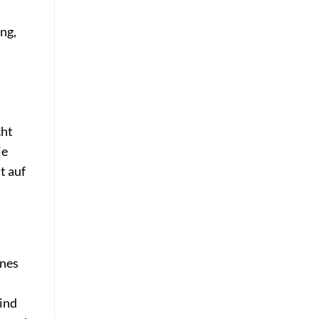
ng,
cht
ie
t auf
ines
sind