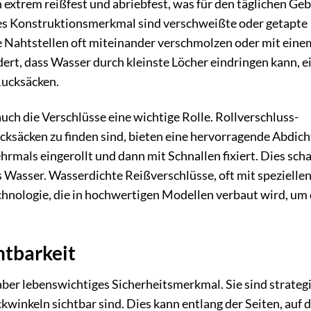
 extrem reißfest und abriebfest, was für den täglichen Ge
iges Konstruktionsmerkmal sind verschweißte oder getapte
e Nahtstellen oft miteinander verschmolzen oder mit eine
dert, dass Wasser durch kleinste Löcher eindringen kann, e
Rucksäcken.
uch die Verschlüsse eine wichtige Rolle. Rollverschluss-
cksäcken zu finden sind, bieten eine hervorragende Abdich
rmals eingerollt und dann mit Schnallen fixiert. Dies scha
s Wasser. Wasserdichte Reißverschlüsse, oft mit spezielle
hnologie, die in hochwertigen Modellen verbaut wird, um 
htbarkeit
 aber lebenswichtiges Sicherheitsmerkmal. Sie sind strateg
ickwinkeln sichtbar sind. Dies kann entlang der Seiten, auf 