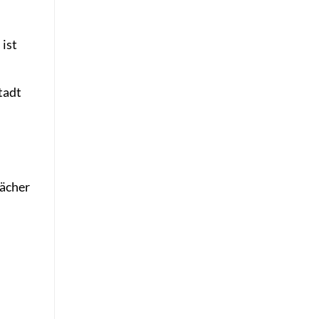
 ist
.
tadt
Fächer