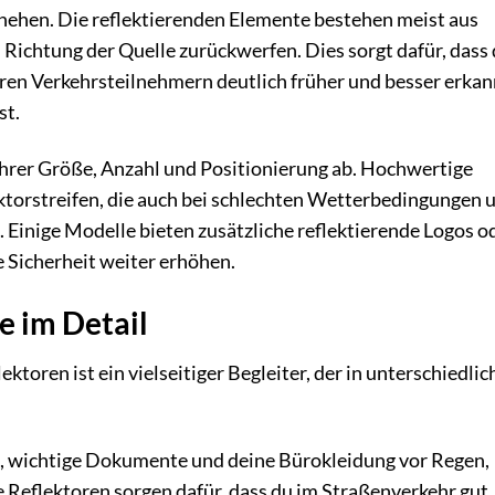
hehen. Die reflektierenden Elemente bestehen meist aus
n Richtung der Quelle zurückwerfen. Dies sorgt dafür, dass
en Verkehrsteilnehmern deutlich früher und besser erkan
st.
ihrer Größe, Anzahl und Positionierung ab. Hochwertige
ektorstreifen, die auch bei schlechten Wetterbedingungen 
 Einige Modelle bieten zusätzliche reflektierende Logos o
e Sicherheit weiter erhöhen.
e im Detail
toren ist ein vielseitiger Begleiter, der in unterschiedlic
, wichtige Dokumente und deine Bürokleidung vor Regen,
e Reflektoren sorgen dafür, dass du im Straßenverkehr gut