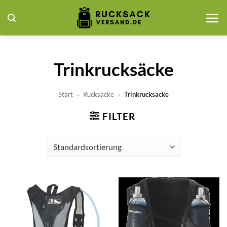
Zum
Inhalt
springen
Trinkrucksäcke
Start
»
Rucksäcke
»
Trinkrucksäcke
FILTER