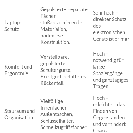
Gepolsterte, separate
Sehr hoch –
Fächer,
direkter Schutz
Laptop-
stoßabsorbierende
des
Schutz
Materialien,
elektronischen
bodenlose
Geräts ist primär.
Konstruktion.
Hoch –
Verstellbare,
notwendig für
gepolsterte
Komfort und
lange
Schultergurte,
Ergonomie
Spaziergänge
Brustgurt, belüftetes
und ganztägiges
Rückenteil.
Tragen.
Hoch –
Vielfältige
erleichtert das
Innenfächer,
Stauraum und
Finden von
Außentaschen,
Organisation
Gegenständen
Schlüsselhalter,
und verhindert
Schnellzugriffsfächer.
Chaos.