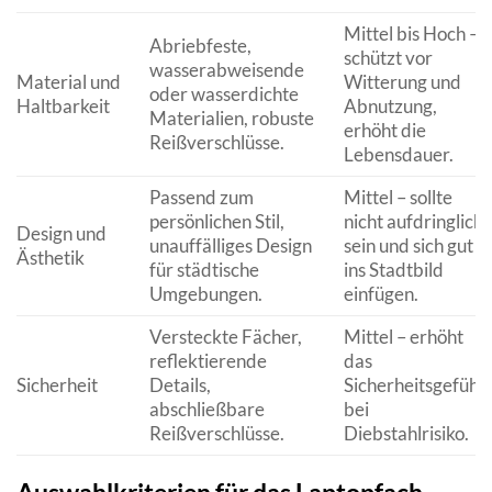
Mittel bis Hoch –
Abriebfeste,
schützt vor
wasserabweisende
Material und
Witterung und
oder wasserdichte
Haltbarkeit
Abnutzung,
Materialien, robuste
erhöht die
Reißverschlüsse.
Lebensdauer.
Passend zum
Mittel – sollte
persönlichen Stil,
nicht aufdringlich
Design und
unauffälliges Design
sein und sich gut
Ästhetik
für städtische
ins Stadtbild
Umgebungen.
einfügen.
Versteckte Fächer,
Mittel – erhöht
reflektierende
das
Sicherheit
Details,
Sicherheitsgefühl
abschließbare
bei
Reißverschlüsse.
Diebstahlrisiko.