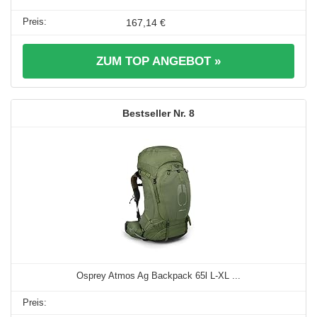
167,14 €
ZUM TOP ANGEBOT »
8
Osprey Atmos Ag Backpack 65l L-XL ...