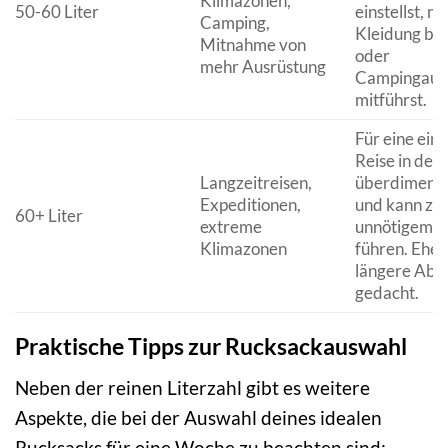
Klimazonen,
50-60 Liter
einstellst, m
Camping,
Kleidung ben
Mitnahme von
oder
mehr Ausrüstung
Campingaus
mitführst.
Für eine ein
Reise in der
Langzeitreisen,
überdimensi
Expeditionen,
und kann zu
60+ Liter
extreme
unnötigem G
Klimazonen
führen. Eher
längere Abe
gedacht.
Praktische Tipps zur Rucksackauswahl
Neben der reinen Literzahl gibt es weitere
Aspekte, die bei der Auswahl deines idealen
Rucksacks für eine Woche zu beachten sind: