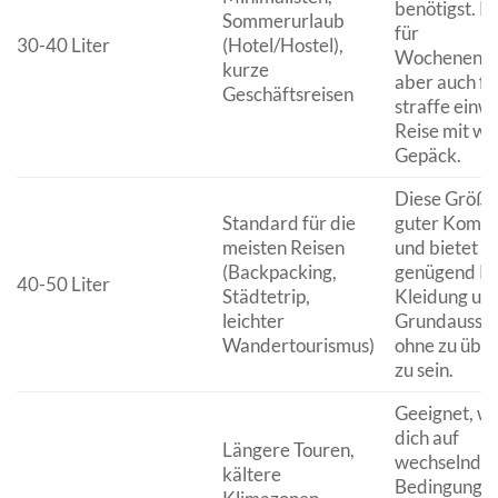
benötigst. P
Sommerurlaub
für
30-40 Liter
(Hotel/Hostel),
Wochenendtr
kurze
aber auch fü
Geschäftsreisen
straffe einw
Reise mit we
Gepäck.
Diese Größe 
Standard für die
guter Kompr
meisten Reisen
und bietet
(Backpacking,
genügend Ra
40-50 Liter
Städtetrip,
Kleidung un
leichter
Grundaussta
Wandertourismus)
ohne zu übe
zu sein.
Geeignet, w
dich auf
Längere Touren,
wechselnde
kältere
Bedingunge