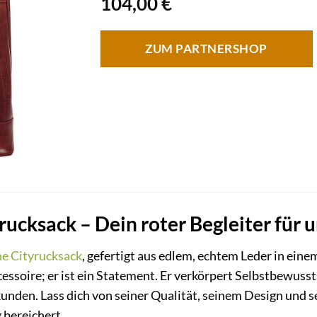
104,00
€
ZUM PARTNERSHOP
rucksack – Dein roter Begleiter für
ne
Cityrucksack
, gefertigt aus edlem, echtem Leder in ein
essoire; er ist ein Statement. Er verkörpert Selbstbewusstse
unden. Lass dich von seiner Qualität, seinem Design und se
 bereichert.