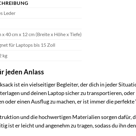
CHREIBUNG
s Leder
 x 40 cm x 12 cm (Breite x Höhe x Tiefe)
net für Laptops bis 15 Zoll
2 kg
ür jeden Anlass
ack ist ein vielseitiger Begleiter, der dich in jeder Situati
terlagen und deinen Laptop sicher zu transportieren, oder 
en oder einen Ausflug zu machen, er ist immer die perfekte
ruktion und die hochwertigen Materialien sorgen dafür, d
itig ist er leicht und angenehm zu tragen, sodass du ihn de