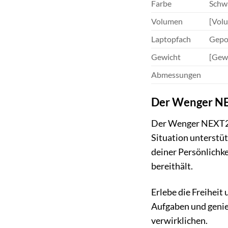
Farbe
Schw
Volumen
[Vol
Laptopfach
Gepol
Gewicht
[Gewi
Abmessungen
Der Wenger NEX
Der Wenger NEXT23 T
Situation unterstütz
deiner Persönlichke
bereithält.
Erlebe die Freiheit
Aufgaben und genie
verwirklichen.