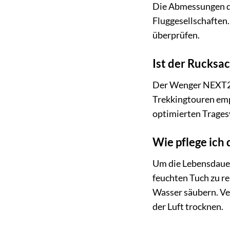
Die Abmessungen d
Fluggesellschaften
überprüfen.
Ist der Rucksa
Der Wenger NEXT23 
Trekkingtouren emp
optimierten Trages
Wie pflege ich 
Um die Lebensdauer
feuchten Tuch zu r
Wasser säubern. Ve
der Luft trocknen.