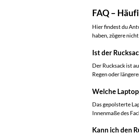
FAQ – Häufi
Hier findest du An
haben, zögere nicht
Ist der Rucksa
Der Rucksack ist a
Regen oder längere
Welche Laptopg
Das gepolsterte Lap
Innenmaße des Fachs
Kann ich den R