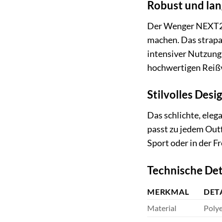
Robust und lan
Der Wenger NEXT23 
machen. Das strapa
intensiver Nutzung 
hochwertigen Reißv
Stilvolles Desi
Das schlichte, ele
passt zu jedem Outf
Sport oder in der F
Technische Det
MERKMAL
DET
Material
Polye