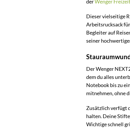
der
Wenger
Freizei
Dieser vielseitige 
Arbeitsrucksack für
Begleiter auf Reise
seiner hochwertige
Stauraumwunder
Der Wenger NEXT23 
dem du alles unterb
Notebook bis zu ein
mitnehmen, ohne di
Zusätzlich verfügt 
halten. Deine Stifte
Wichtige schnell gr