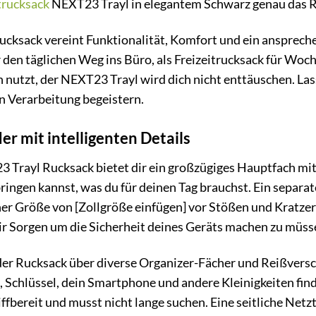
trucksack
NEXT23 Trayl in elegantem Schwarz genau das Ri
Rucksack vereint Funktionalität, Komfort und ein anspreche
 den täglichen Weg ins Büro, als Freizeitrucksack für Woc
n nutzt, der NEXT23 Trayl wird dich nicht enttäuschen. La
n Verarbeitung begeistern.
 mit intelligenten Details
Trayl Rucksack bietet dir ein großzügiges Hauptfach mit
ringen kannst, was du für deinen Tag brauchst. Ein separat
er Größe von [Zollgröße einfügen] vor Stößen und Kratzern
r Sorgen um die Sicherheit deines Geräts machen zu müss
der Rucksack über diverse Organizer-Fächer und Reißversc
, Schlüssel, dein Smartphone und andere Kleinigkeiten finde
iffbereit und musst nicht lange suchen. Eine seitliche Netzt