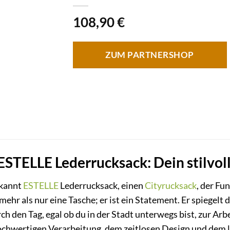
108,90
€
ZUM PARTNERSHOP
STELLE Lederrucksack: Dein stilvolle
ekannt
ESTELLE
Lederrucksack, einen
Cityrucksack
, der Fu
ehr als nur eine Tasche; er ist ein Statement. Er spiegelt 
ch den Tag, egal ob du in der Stadt unterwegs bist, zur Arb
hochwertigen Verarbeitung, dem zeitlosen Design und dem 