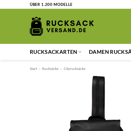
Zum
ÜBER 1.200 MODELLE
Inhalt
springen
RUCKSACKARTEN
DAMEN RUCKS
Start
»
Rucksäcke
»
Cityrucksäcke