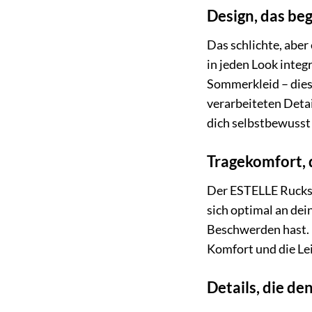
Design, das beg
Das schlichte, aber
in jeden Look integ
Sommerkleid – diese
verarbeiteten Detai
dich selbstbewusst 
Tragekomfort, 
Der ESTELLE Rucksa
sich optimal an dei
Beschwerden hast. 
Komfort und die Leic
Details, die d