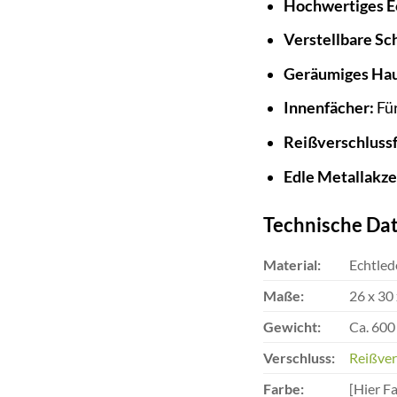
Hochwertiges E
Verstellbare Sc
Geräumiges Hau
Innenfächer:
Für
Reißverschluss
Edle Metallakze
Technische Dat
Material:
Echtled
Maße:
26 x 30
Gewicht:
Ca. 600
Verschluss:
Reißver
Farbe:
[Hier F