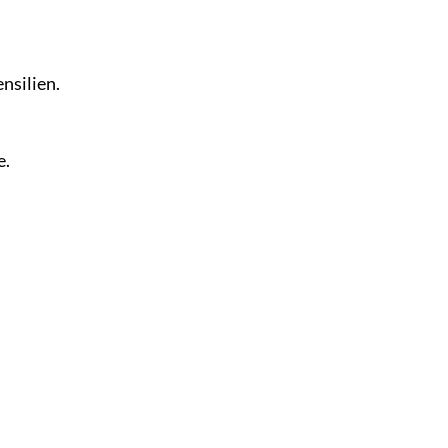
nsilien.
e.