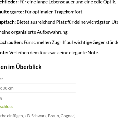
chtleder:
Für eine lange Lebensdauer und eine edle Optik.
hultergurte:
Für optimalen Tragekomfort.
ptfach:
Bietet ausreichend Platz für deine wichtigsten Ute
 eine organisierte Aufbewahrung.
fach außen:
Für schnellen Zugriff auf wichtige Gegenständ
nte:
Verleihen dem Rucksack eine elegante Note.
en im Überblick
er
 x 08 cm
 g
schluss
arbe einfügen, z.B. Schwarz, Braun, Cognac]