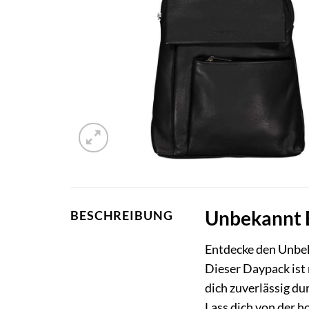
Unbekannt E
BESCHREIBUNG
Entdecke den Unb
Dieser Daypack ist m
dich zuverlässig dur
Lass dich von der 