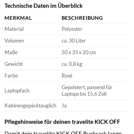
Technische Daten im Überblick
MERKMAL
BESCHREIBUNG
Material
Polyester
Volumen
ca. 30 Liter
Maße
50 x 35 x 20 cm
Gewicht
ca. 0,8 kg
Farbe
Rosé
Gepolstert, passend für
Laptopfach
Laptops bis 15,6 Zoll
Kabinengepäcktauglich
Ja
Pflegehinweise für deinen travelite KICK OFF
Damit dein travelite KICK OFF Rucksack lange