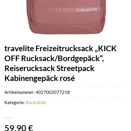
travelite Freizeitrucksack „KICK
OFF Rucksack/Bordgepäck“,
Reiserucksack Streetpack
Kabinengepäck rosé
Artikelnummer:
4027002077218
Kategorie:
Rucksäcke
59,90
€