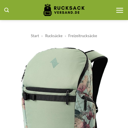
Zum
Inhalt
springen
Start
»
Rucksäcke
»
Freizeitrucksäcke