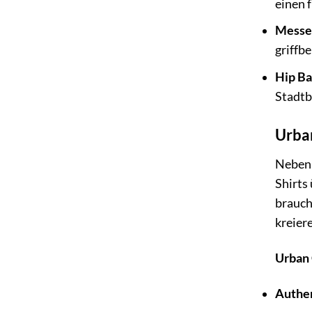
einen 
Messe
griffb
Hip Ba
Stadt
Urban
Neben 
Shirts
brauch
kreier
Urban 
Authen