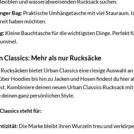
flexiblen und wasserabweisenden Rucksack suchen.
nger Bag:
Praktische Umhängetasche mit viel Stauraum. Idea
ereit haben möchten.
g:
Kleine Bauchtasche für die wichtigsten Dinge. Perfekt fü
bummel.
 Classics: Mehr als nur Rucksäcke
Rucksäcken bietet Urban Classics eine riesige Auswahl an
 über Hoodies bis hin zu Jacken und Hosen findest du hier a
st. Kombiniere deinen neuen Urban Classics Rucksack mi
e deinen ganz persönlichen Style.
Classics steht für:
tizität:
Die Marke bleibt ihren Wurzeln treu und verkörper