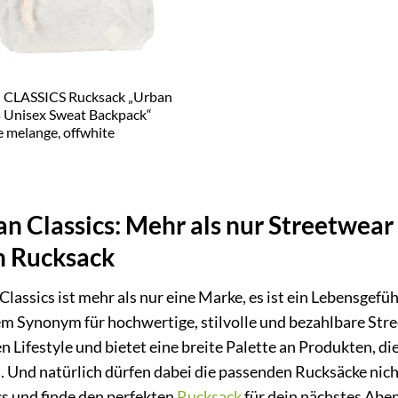
CLASSICS Rucksack „Urban
s Unisex Sweat Backpack“
e melange, offwhite
n Classics: Mehr als nur Streetwear 
n Rucksack
lassics ist mehr als nur eine Marke, es ist ein Lebensgefü
em Synonym für hochwertige, stilvolle und bezahlbare Str
n Lifestyle und bietet eine breite Palette an Produkten, di
. Und natürlich dürfen dabei die passenden Rucksäcke nich
cs und finde den perfekten
Rucksack
für dein nächstes Aben