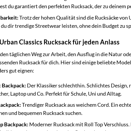
dest du garantiert den perfekten Rucksack, der zu deinem pe
barkeit:
Trotz der hohen Qualität sind die Rucksäcke von 
 du dir trendige Streetwear leisten, ohne dein Budget zu s
Urban Classics Rucksack für jeden Anlass
 den täglichen Weg zur Arbeit, den Ausflug in die Natur ode
ssenden Rucksack für dich. Hier sind einige beliebte Modell
ers gut eignen:
c Backpack:
Der Klassiker schlechthin. Schlichtes Design,
her, Laptop und Co. Perfekt für Schule, Uni und Alltag.
Backpack:
Trendiger Rucksack aus weichem Cord. Ein echter 
chen und bequemen Rucksack suchen.
op Backpack:
Moderner Rucksack mit Roll Top Verschluss. Bie