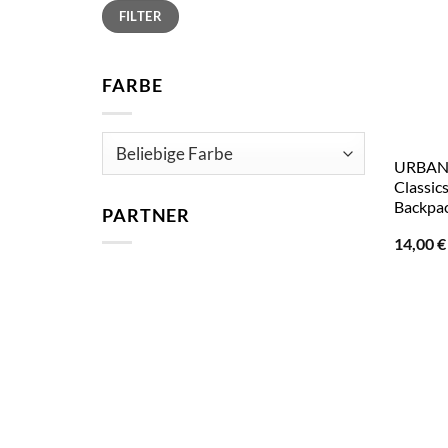
Min.
Max.
FILTER
Preis
Preis
FARBE
URBAN 
Classic
Backpa
PARTNER
14,00
€