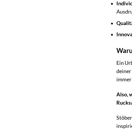
Individ
Ausdru
Qualit
Innova
Warum
Ein Urb
deiner
immer 
Also, 
Rucksa
Stöber
inspiri