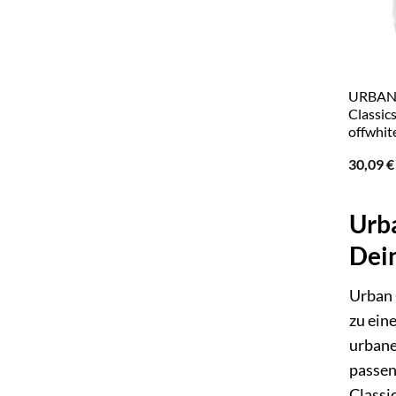
URBAN 
Classic
offwhit
30,09
€
Urba
Dei
Urban C
zu ein
urbane
passen
Classi