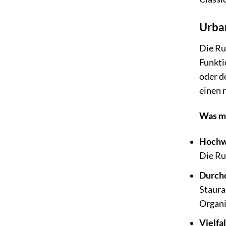
Urban
Die Ru
Funkti
oder d
einen 
Was ma
Hochwe
Die Ru
Durchd
Staura
Organi
Vielfal