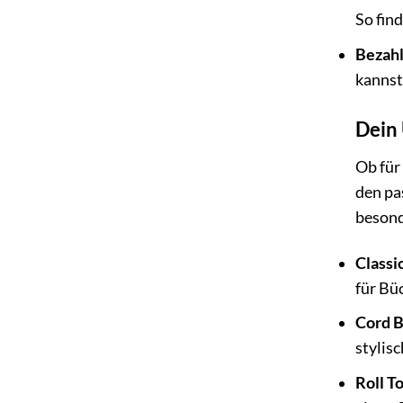
So fin
Bezahl
kannst
Dein 
Ob für
den pa
besond
Classi
für Büc
Cord 
stylis
Roll T