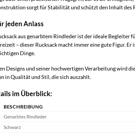
struktion sorgt für Stabilität und schützt den Inhalt de
ür jeden Anlass
ksack aus genarbtem Rindleder ist der ideale Begleiter fü
Freizeit – dieser Rucksack macht immer eine gute Figur. Er i
wichtigen Dinge.
en Designs und seiner hochwertigen Verarbeitung wird dies
on in Qualität und Stil, die sich auszahlt.
ails im Überblick:
BESCHREIBUNG
Genarbtes Rindleder
Schwarz