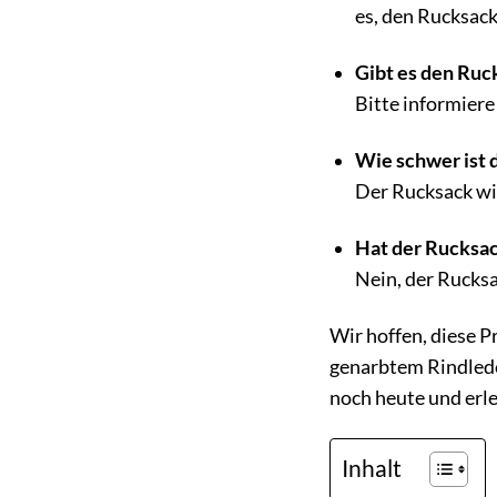
es, den Rucksac
Gibt es den Ruc
Bitte informiere
Wie schwer ist 
Der Rucksack wie
Hat der Rucksac
Nein, der Rucksa
Wir hoffen, diese 
genarbtem Rindleder 
noch heute und erl
Inhalt