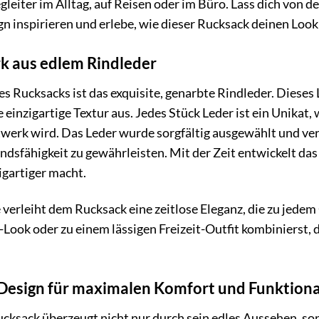
leiter im Alltag, auf Reisen oder im Büro. Lass dich von
 inspirieren und erlebe, wie dieser Rucksack deinen Look 
k aus edlem Rindleder
s Rucksacks ist das exquisite, genarbte Rindleder. Dieses 
 einzigartige Textur aus. Jedes Stück Leder ist ein Unikat
twerk wird. Das Leder wurde sorgfältig ausgewählt und ve
dsfähigkeit zu gewährleisten. Mit der Zeit entwickelt da
igartiger macht.
verleiht dem Rucksack eine zeitlose Eleganz, die zu jedem O
Look oder zu einem lässigen Freizeit-Outfit kombinierst, d
esign für maximalen Komfort und Funktiona
cksack überzeugt nicht nur durch sein edles Aussehen, so