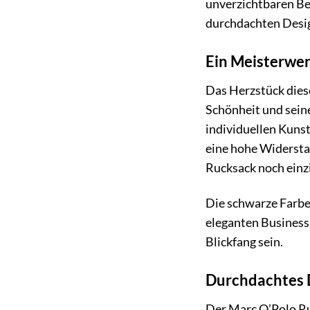
unverzichtbaren Beg
durchdachten Design
Ein Meisterwer
Das Herzstück diese
Schönheit und seine
individuellen Kuns
eine hohe Widerstan
Rucksack noch einz
Die schwarze Farbe 
eleganten Business-
Blickfang sein.
Durchdachtes D
Der Marc O’Polo Ru