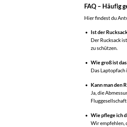
FAQ – Häufig g
Hier findest du An
Ist der Rucksac
Der Rucksack ist
zu schützen.
Wie groß ist da
Das Laptopfach i
Kann man den R
Ja, die Abmessu
Fluggesellschaft
Wie pflege ich 
Wir empfehlen, d