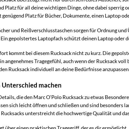
nd Platz für all deine wichtigen Dinge, ohne dabei sperrig 
t genügend Platz für Bücher, Dokumente, einen Laptop od
cher und Reißverschlusstaschen sorgen für Ordnung und Übe
 Ein gepolstertes Laptopfach schützt deinen Laptop oder d
ort kommt bei diesem Rucksack nicht zu kurz. Die gepolst
in angenehmes Tragegefühl, auch wenn der Rucksack voll b
 den Rucksack individuell an deine Bedürfnisse anzupassen
en Unterschied machen
n Details, die den Marc O’Polo Rucksack zu etwas Besonde
sen sich leicht öffnen und schließen und sind besonders l
 Rucksacks unterstreicht die hochwertige Qualität und das
t über einen praktischen Tragegriff, der es dir ermöglicht