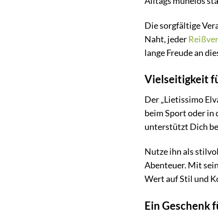
Alltags mühelos sta
Die sorgfältige Ve
Naht, jeder
Reißver
lange Freude an di
Vielseitigkeit 
Der „Lietissimo Elva
beim Sport oder in 
unterstützt Dich be
Nutze ihn als stilv
Abenteuer. Mit sein
Wert auf Stil und K
Ein Geschenk f