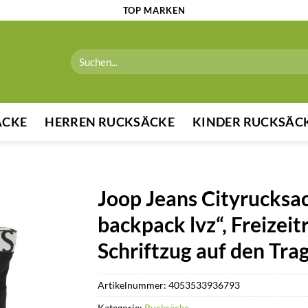
TOP MARKEN
Suchen
nach:
ÄCKE
HERREN RUCKSÄCKE
KINDER RUCKSÄC
Joop Jeans Cityrucksac
backpack lvz“, Freizei
Schriftzug auf den Tra
Artikelnummer:
4053533936793
Kategorie:
Rucksäcke