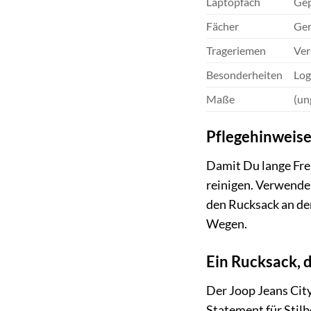
Laptopfach
Gep
Fächer
Ger
Trageriemen
Ver
Besonderheiten
Log
Maße
(un
Pflegehinweis
Damit Du lange Fre
reinigen. Verwende
den Rucksack an der
Wegen.
Ein Rucksack, d
Der Joop Jeans City
Statement für Stil