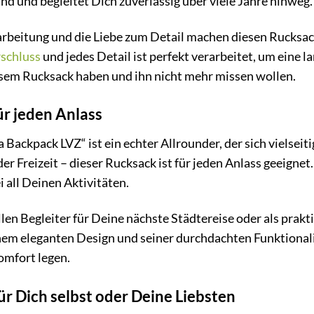
nd und begleitet Dich zuverlässig über viele Jahre hinweg.
rarbeitung und die Liebe zum Detail machen diesen Rucksa
schluss
und jedes Detail ist perfekt verarbeitet, um eine 
esem Rucksack haben und ihn nicht mehr missen wollen.
für jeden Anlass
 Backpack LVZ“ ist ein echter Allrounder, der sich vielseiti
der Freizeit – dieser Rucksack ist für jeden Anlass geeignet
i all Deinen Aktivitäten.
ollen Begleiter für Deine nächste Städtereise oder als pra
em eleganten Design und seiner durchdachten Funktionalität
omfort legen.
ür Dich selbst oder Deine Liebsten