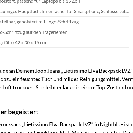
olstert, passend für Laptops bis 15 Zoll
äumiges Hauptfach, Innenfächer für Smartphone, Schlüssel, etc.
stellbar, gepolstert mit Logo-Schriftzug
o-Schriftzug auf den Trageriemen
gefähr) 42 x 30 x 15 cm
e
ude an Deinem Joop Jeans „Lietissimo Elva Backpack LVZ“ 
 dazu ein feuchtes Tuch und mildes Reinigungsmittel. Verm
 Luft trocknen. So bleibt er lange in einem Top-Zustand un
er begeistert
rucksack „Lietissimo Elva Backpack LVZ“ in Nightblue ist me
bewusstsein und Funktionalität. Mit seinem eleganten Desi