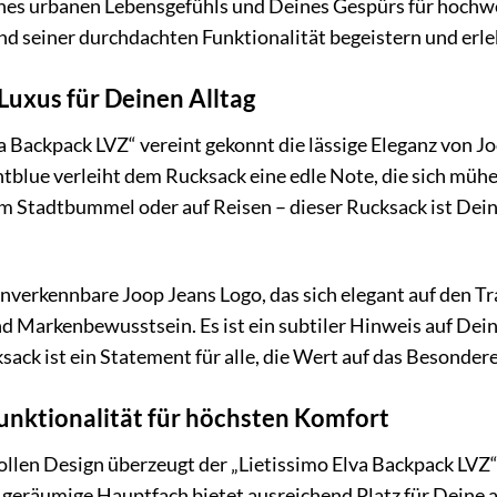
ines urbanen Lebensgefühls und Deines Gespürs für hochwe
d seiner durchdachten Funktionalität begeistern und erleb
Luxus für Deinen Alltag
a Backpack LVZ“ vereint gekonnt die lässige Eleganz von Jo
tblue verleiht dem Rucksack eine edle Note, die sich mühel
m Stadtbummel oder auf Reisen – dieser Rucksack ist Dein z
unverkennbare Joop Jeans Logo, das sich elegant auf den T
nd Markenbewusstsein. Es ist ein subtiler Hinweis auf De
sack ist ein Statement für alle, die Wert auf das Besondere
nktionalität für höchsten Komfort
ollen Design überzeugt der „Lietissimo Elva Backpack LVZ
 geräumige Hauptfach bietet ausreichend Platz für Deine a