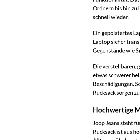
Ordnern bis hin zu 
schnell wieder.
Ein gepolstertes L
Laptop sicher trans
Gegenstände wie Sm
Die verstellbaren,
etwas schwerer bela
Beschädigungen. So
Rucksack sorgen zu
Hochwertige Ma
Joop Jeans steht fü
Rucksack ist aus ho