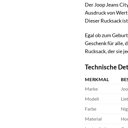
Der Joop Jeans City
Ausdruck von Wertsc
Dieser Rucksack ist
Egal ob zum Geburts
Geschenk für alle, 
Rucksack, der sie j
Technische Det
MERKMAL
BE
Marke
Joo
Modell
Lie
Farbe
Nig
Material
Hoc