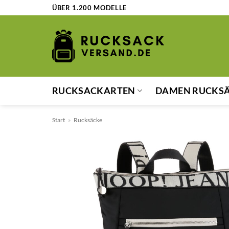
Zum
ÜBER 1.200 MODELLE
Inhalt
springen
RUCKSACKARTEN
DAMEN RUCKS
Start
»
Rucksäcke