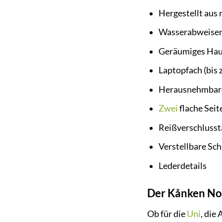
Hergestellt aus
Wasserabweisend
Geräumiges Hau
Laptopfach (bis z
Herausnehmbare
Zwei
flache Sei
Reißverschlusst
Verstellbare Sch
Lederdetails
Der Kånken No. 
Ob für die
Uni
, die