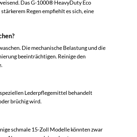
rabweisend. Das G-1000® HeavyDuty Eco
stärkerem Regen empfiehlt es sich, eine
schen?
 waschen. Die mechanische Belastung und die
erung beeinträchtigen. Reinige den
.
 speziellen Lederpflegemittel behandelt
oder brüchig wird.
 Einige schmale 15-Zoll Modelle könnten zwar