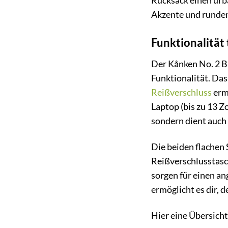
Rucksack einen urba
Akzente und runden
Funktionalität 
Der Kånken No. 2 B
Funktionalität. Das
Reißverschluss
ermö
Laptop (bis zu 13 Z
sondern dient auch 
Die beiden flachen 
Reißverschlusstasch
sorgen für einen a
ermöglicht es dir, 
Hier eine Übersicht