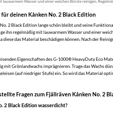
t lauwarmem Wasser und einer weichen Bürste reinigen. Regelmä
 für deinen Kånken No. 2 Black Edition
o. 2 Black Edition lange schön bleibt und seine Funktionalit
ige ihn regelmäßig mit lauwarmem Wasser und einer weich
a diese das Material beschädigen können. Nach der Reinigu
senden Eigenschaften des G-1000® HeavyDuty Eco Materia
g mit Grönlandwachs imprägnieren. Trage das Wachs dünn
leisen (auf niedriger Stufe) ein. So wird das Material opti
stellte Fragen zum Fjällräven Kånken No. 2 Bl
o. 2 Black Edition wasserdicht?