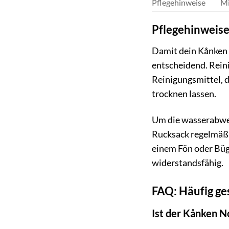
Pflegehinweise
Mi
Pflegehinweise
Damit dein Kånken N
entscheidend. Rein
Reinigungsmittel, d
trocknen lassen.
Um die wasserabwei
Rucksack regelmäßi
einem Fön oder Büge
widerstandsfähig.
FAQ: Häufig ge
Ist der Kånken N