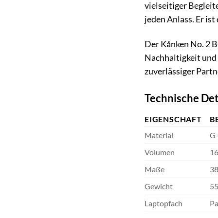
vielseitiger Begleit
jeden Anlass. Er ist
Der Kånken No. 2 Bl
Nachhaltigkeit und 
zuverlässiger Partn
Technische Det
EIGENSCHAFT
B
Material
G-
Volumen
16
Maße
38
Gewicht
55
Laptopfach
Pa