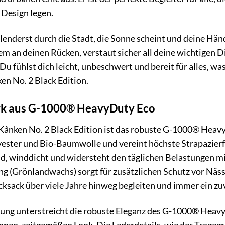
s Design legen.
chlenderst durch die Stadt, die Sonne scheint und deine Hän
m an deinen Rücken, verstaut sicher all deine wichtigen D
 Du fühlst dich leicht, unbeschwert und bereit für alles, w
en No. 2 Black Edition.
rk aus G-1000® HeavyDuty Eco
Kånken No. 2 Black Edition ist das robuste G-1000® Heavy
yester und Bio-Baumwolle und vereint höchste Strapazierf
d, winddicht und widersteht den täglichen Belastungen mit
 (Grönlandwachs) sorgt für zusätzlichen Schutz vor Nässe
cksack über viele Jahre hinweg begleiten und immer ein zuv
ung unterstreicht die robuste Eleganz des G-1000® Heavy