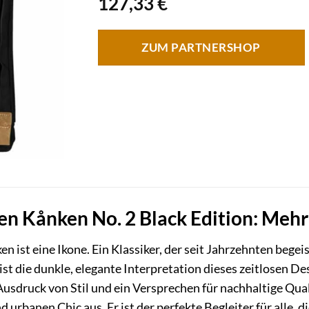
127,33
€
ZUM PARTNERSHOP
en Kånken No. 2 Black Edition: Mehr
n ist eine Ikone. Ein Klassiker, der seit Jahrzehnten bege
ist die dunkle, elegante Interpretation dieses zeitlosen Des
Ausdruck von Stil und ein Versprechen für nachhaltige Qual
urbanen Chic aus. Er ist der perfekte Begleiter für alle, d