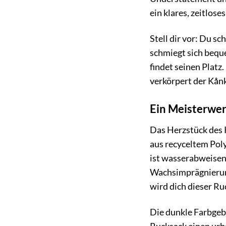
ein klares, zeitlose
Stell dir vor: Du s
schmiegt sich beque
findet seinen Platz.
verkörpert der Kånk
Ein Meisterwe
Das Herzstück des 
aus recyceltem Pol
ist wasserabweisen
Wachsimprägnierung
wird dich dieser Ru
Die dunkle Farbgeb