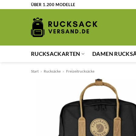
Zum
ÜBER 1.200 MODELLE
Inhalt
springen
RUCKSACKARTEN
DAMEN RUCKS
Start
»
Rucksäcke
»
Freizeitrucksäcke