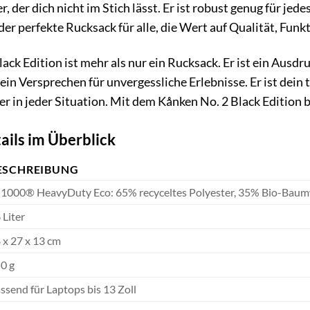
er, der dich nicht im Stich lässt. Er ist robust genug für jed
 der perfekte Rucksack für alle, die Wert auf Qualität, Funk
ack Edition ist mehr als nur ein Rucksack. Er ist ein Ausdr
ein Versprechen für unvergessliche Erlebnisse. Er ist dein 
er in jeder Situation. Mit dem Kånken No. 2 Black Edition b
ails im Überblick
ESCHREIBUNG
1000® HeavyDuty Eco: 65% recyceltes Polyester, 35% Bio-Baum
 Liter
 x 27 x 13 cm
0 g
ssend für Laptops bis 13 Zoll