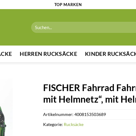
TOP MARKEN
Suchen
nach:
ÄCKE
HERREN RUCKSÄCKE
KINDER RUCKSÄC
FISCHER Fahrrad Fahr
mit Helmnetz“, mit He
Artikelnummer:
4008153503689
Kategorie:
Rucksäcke