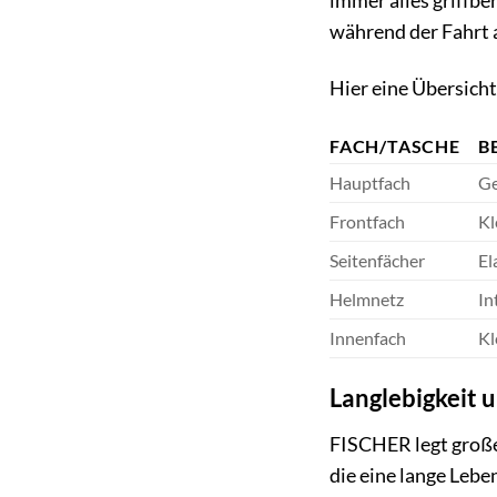
immer alles griffbe
während der Fahrt a
Hier eine Übersicht
FACH/TASCHE
B
Hauptfach
Ge
Frontfach
Kl
Seitenfächer
El
Helmnetz
In
Innenfach
Kl
Langlebigkeit 
FISCHER legt großen
die eine lange Leb