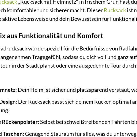
ucksack
„Rucksack mit Helmnetz“ in frischem Grün hast du 
ch komfortabler und sicherer macht. Dieser
Rucksack
ist 
e aktive Lebensweise und dein Bewusstsein für Funktionali
ix aus Funktionalität und Komfort
drucksack wurde speziell für die Bedürfnisse von Radfahr
angenehmen Tragegefühl, sodass du dich voll und ganz auf 
ztour in der Stadt planst oder eine ausgedehnte Tour durch 
lmnetz:
Dein Helm ist sicher und platzsparend verstaut, we
Design:
Der Rucksack passt sich deinem Rücken optimal an
ung.
 Rückenpolster:
Selbst bei schweißtreibenden Fahrten bl
d Taschen:
Genügend Stauraum für alles, was du unterwegs 