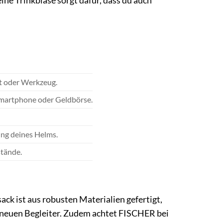
eine Trinkblase sorgt dafür, dass du auch
t oder Werkzeug.
 Smartphone oder Geldbörse.
ng deines Helms.
stände.
ck ist aus robusten Materialien gefertigt,
m neuen Begleiter. Zudem achtet FISCHER bei