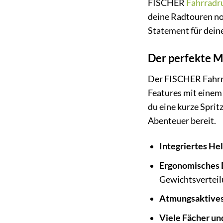
FISCHER
Fahrradr
deine Radtouren no
Statement für dein
Der perfekte M
Der FISCHER Fahrra
Features mit einem 
du eine kurze Sprit
Abenteuer bereit.
Integriertes He
Ergonomisches 
Gewichtsverteil
Atmungsaktives
Viele Fächer un