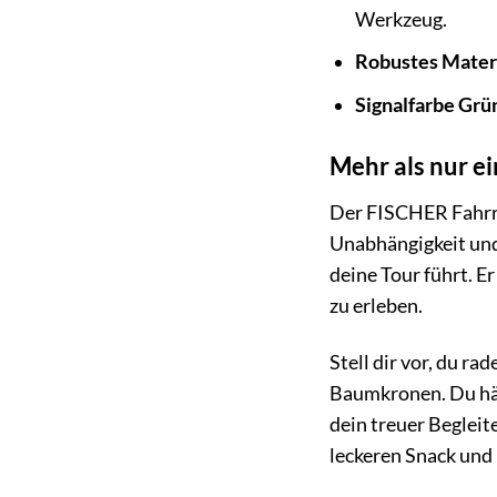
Werkzeug.
Robustes Materi
Signalfarbe Grü
Mehr als nur ei
Der FISCHER Fahrrad
Unabhängigkeit und 
deine Tour führt. E
zu erleben.
Stell dir vor, du r
Baumkronen. Du häl
dein treuer Begleite
leckeren Snack und 