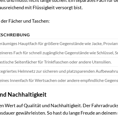
reit und musst nicht lange suchen. Ein separates Fach für d
usreichend mit Flüssigkeit versorgt bist.
 der Fächer und Taschen:
ESCHREIBUNG
räumiges Hauptfach für größere Gegenstände wie Jacke, Provian
eineres Fach für schnell zugängliche Gegenstände wie Schlüssel,
astische Seitenfächer für Trinkflaschen oder andere Utensilien.
tegriertes Helmnetz zur sicheren und platzsparenden Aufbewahru
eines Innenfach für Wertsachen oder andere empfindliche Gegen
und Nachhaltigkeit
 Wert auf Qualität und Nachhaltigkeit. Der Fahrradrucksa
ensdauer gewährleisten. So hast du lange Freude an deine