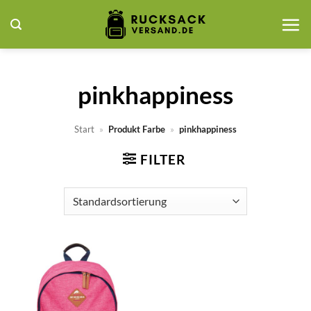
Zum
Inhalt
springen
pinkhappiness
Start
»
Produkt Farbe
»
pinkhappiness
FILTER