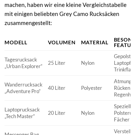
machen, haben wir eine kleine Vergleichstabelle
mit einigen beliebten Grey Camo Rucksäcken
zusammengestellt:
BESON
MODELL
VOLUMEN
MATERIAL
FEATUR
Gepolste
Tagesrucksack
25 Liter
Nylon
Laptopfa
„Urban Explorer“
Trinkflas
Atmungsa
Wanderrucksack
40 Liter
Polyester
Rückenpol
„Adventure Pro“
Regenhül
Spezielle
Laptoprucksack
20 Liter
Nylon
Polsterun
„Tech Master“
Fächer
Verstellb
Messenger Bag