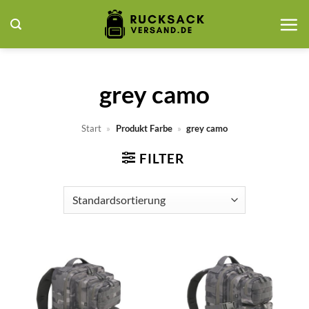
Zum
Inhalt
springen
grey camo
Start
»
Produkt Farbe
»
grey camo
FILTER