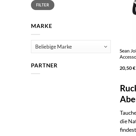
Min.
Max.
FILTER
Preis
Preis
MARKE
Sean Jo
Accesso
PARTNER
20,50
€
Ruck
Abe
Tauche
die Na
findes