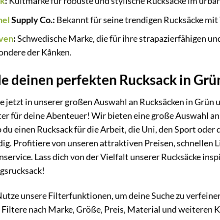
ak
:
Kultmarke für robuste und stylische Rucksäcke im urba
hel
Supply Co.:
Bekannt für seine trendigen Rucksäcke mi
även
:
Schwedische Marke, die für ihre strapazierfähigen und
ondere der Kånken.
e deinen perfekten Rucksack in Grü
e jetzt in unserer großen Auswahl an Rucksäcken in Grün 
ter für deine Abenteuer! Wir bieten eine große Auswahl a
b du einen Rucksack für die Arbeit, die Uni, den Sport oder
dig. Profitiere von unseren attraktiven Preisen, schnellen
service. Lass dich von der Vielfalt unserer Rucksäcke insp
ngsrucksack!
utze unsere Filterfunktionen, um deine Suche zu verfeine
. Filtere nach Marke, Größe, Preis, Material und weiteren