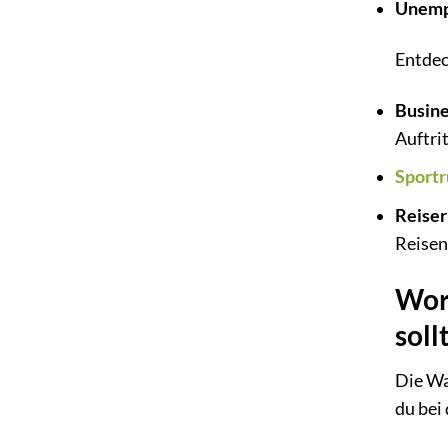
Unempf
Entdec
Busine
Auftrit
Sport
Reiser
Reisen
Wora
soll
Die Wa
du bei