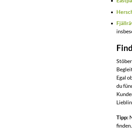
Eastp
Hersc
Fjällr
insbes
Find
Stöber
Beglei
Egal o
du fün
Kunden
Liebli
Tipp:
N
finden