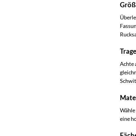
Größ
Überleg
Fassun
Rucksa
Trag
Achte 
gleich
Schwit
Mater
Wähle 
eine h
Fäch