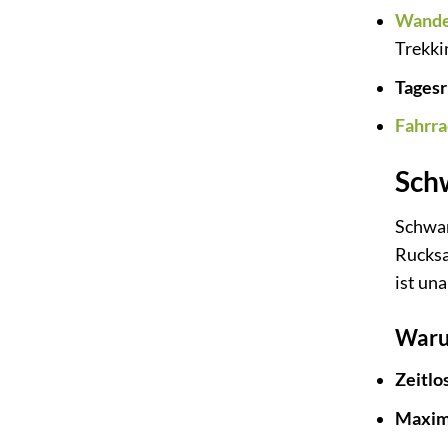
Wande
Trekki
Tagesr
Fahrr
Schw
Schwarz
Rucksac
ist un
Waru
Zeitlo
Maxima