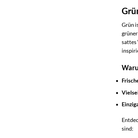
Grün
Grün is
grüner
sattes
inspiri
Waru
Frisch
Vielsei
Einziga
Entdec
sind: