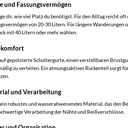
e und Fassungsvermögen
e dir, wie viel Platz du benötigst. Für den Alltag reicht oft
gsvermögen von 20-30 Litern. Für längere Wanderungen od
ck mit 40 Litern oder mehr wählen.
ekomfort
auf gepolsterte Schultergurte, einen verstellbaren Brustg
mäßig zu verteilen. Ein atmungsaktives Rückenteil sorgt fü
zen.
ial und Verarbeitung
ein robustes und wasserabweisendes Material, das den Bel
ochwertige Verarbeitung der Nähte und Reißverschlüsse.
er und Organisation