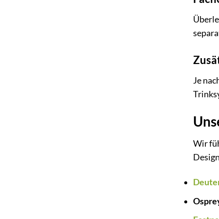
Überleg
separa
Zusät
Je nac
Trinks
Uns
Wir fü
Design
Deute
Ospre