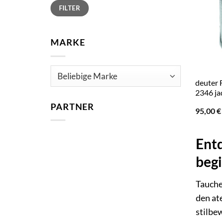
Min.
Max.
FILTER
Preis
Preis
MARKE
deuter 
2346 ja
PARTNER
95,00
€
Entd
begi
Tauche
den at
stilbew