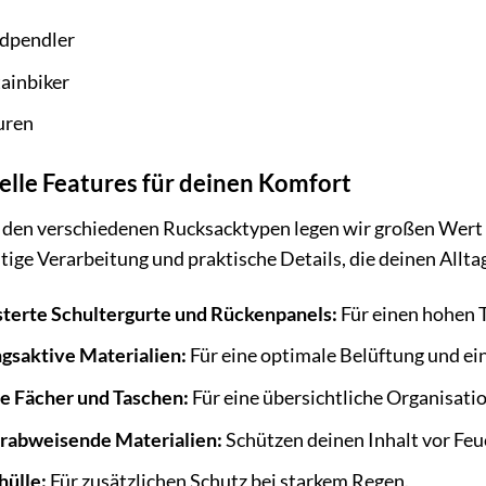
dpendler
ainbiker
uren
elle Features für deinen Komfort
den verschiedenen Rucksacktypen legen wir großen Wert a
tige Verarbeitung und praktische Details, die deinen Alltag
terte Schultergurte und Rückenpanels:
Für einen hohen 
saktive Materialien:
Für eine optimale Belüftung und e
e Fächer und Taschen:
Für eine übersichtliche Organisati
abweisende Materialien:
Schützen deinen Inhalt vor Feuc
ülle:
Für zusätzlichen Schutz bei starkem Regen.