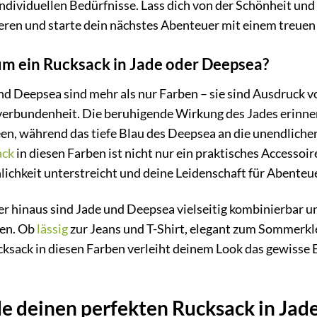
individuellen Bedürfnisse. Lass dich von der Schönheit und
ieren und starte dein nächstes Abenteuer mit einem treuen 
m ein Rucksack in Jade oder Deepsea?
nd Deepsea sind mehr als nur Farben – sie sind Ausdruck von
erbundenheit. Die beruhigende Wirkung des Jades erinne
en, während das tiefe Blau des Deepsea an die unendliche
ack
in diesen Farben ist nicht nur ein praktisches Accessoi
lichkeit unterstreicht und deine Leidenschaft für Abente
r hinaus sind Jade und Deepsea vielseitig kombinierbar u
en. Ob
lässig
zur Jeans und T-Shirt, elegant zum Sommerkle
cksack in diesen Farben verleiht deinem Look das gewisse 
e deinen perfekten Rucksack in Jad