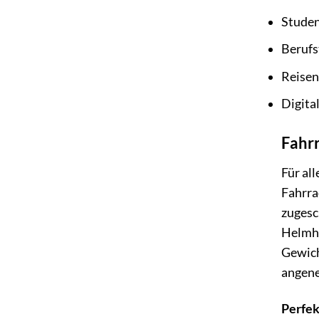
Stude
Berufs
Reise
Digit
Fahr
Für al
Fahrra
zugesc
Helmha
Gewich
angene
Perfek