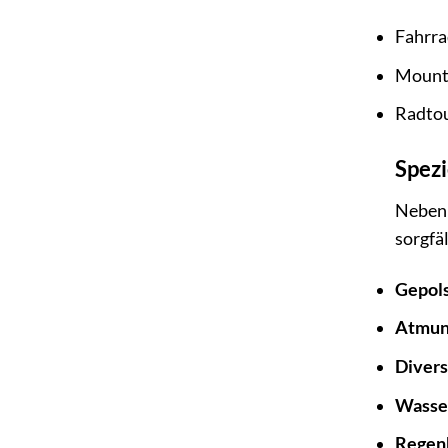
Fahrra
Mount
Radto
Spezi
Neben 
sorgfäl
Gepols
Atmung
Divers
Wasser
Regenh