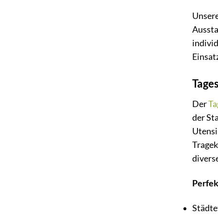
Unsere
Aussta
indivi
Einsat
Tages
Der
Ta
der St
Utensi
Tragek
divers
Perfek
Städte