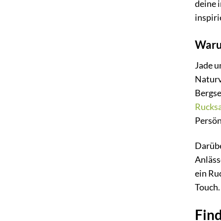
deine 
inspir
Waru
Jade u
Naturv
Bergse
Rucks
Persön
Darübe
Anläss
ein Ru
Touch.
Find