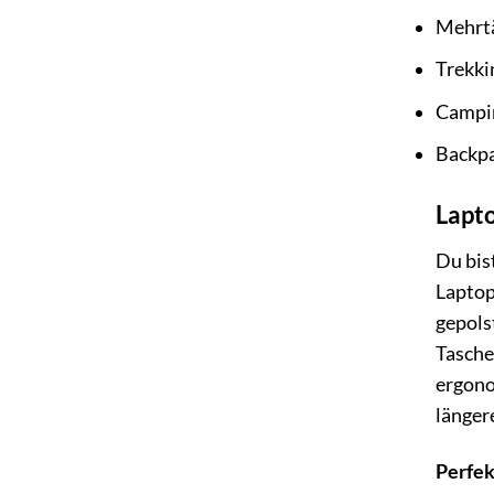
Mehrt
Trekki
Campi
Backpa
Lapt
Du bis
Laptop
gepols
Tasche
ergono
länger
Perfek