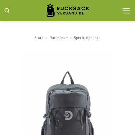
Zum
Inhalt
springen
Start
»
Rucksäcke
»
Sportrucksäcke