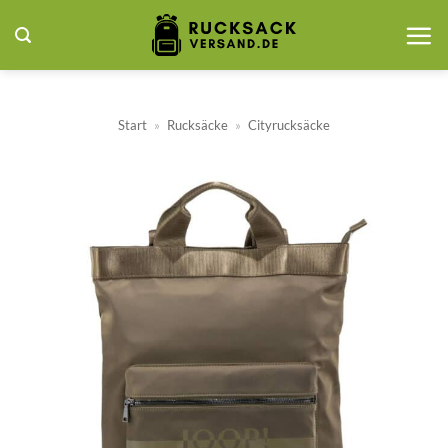
Zum
Inhalt
springen
Start
»
Rucksäcke
»
Cityrucksäcke