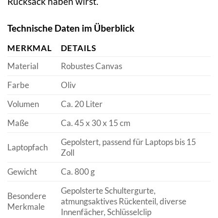
Rucksack haben wirst.
Technische Daten im Überblick
MERKMAL
DETAILS
Material
Robustes Canvas
Farbe
Oliv
Volumen
Ca. 20 Liter
Maße
Ca. 45 x 30 x 15 cm
Gepolstert, passend für Laptops bis 15
Laptopfach
Zoll
Gewicht
Ca. 800 g
Gepolsterte Schultergurte,
Besondere
atmungsaktives Rückenteil, diverse
Merkmale
Innenfächer, Schlüsselclip