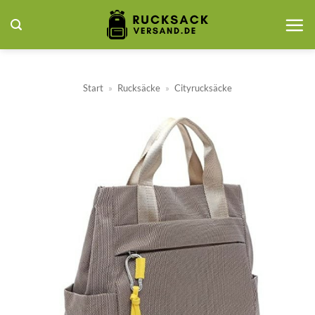
Zum
Inhalt
springen
Start
»
Rucksäcke
»
Cityrucksäcke