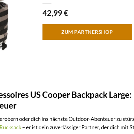
42,99
€
ZUM PARTNERSHOP
essoires US Cooper Backpack Large: 
teuer
u erobern oder dich ins nächste Outdoor-Abenteuer zu stü
Rucksack
– er ist dein zuverlässiger Partner, der dich mit 