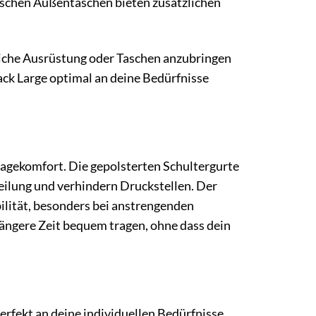
ktischen Außentaschen bieten zusätzlichen
liche Ausrüstung oder Taschen anzubringen
ck Large optimal an deine Bedürfnisse
ragekomfort. Die gepolsterten Schultergurte
eilung und verhindern Druckstellen. Der
bilität, besonders bei anstrengenden
ängere Zeit bequem tragen, ohne dass dein
perfekt an deine individuellen Bedürfnisse