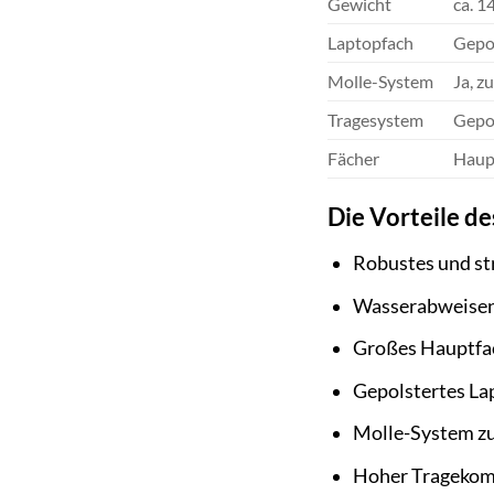
Gewicht
ca. 1
Laptopfach
Gepol
Molle-System
Ja, z
Tragesystem
Gepol
Fächer
Haupt
Die Vorteile de
Robustes und st
Wasserabweise
Großes Hauptfac
Gepolstertes La
Molle-System zu
Hoher Tragekomf