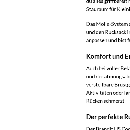
du alles griffberei
Stauraum für Klein
Das Molle-System a
und den Rucksack i
anpassen und bist f
Komfort und Er
Auch bei voller Be
und der atmungsakt
verstellbare Brustg
Aktivitäten oder l
Rücken schmerzt.
Der perfekte R
Der Brandit US Coop