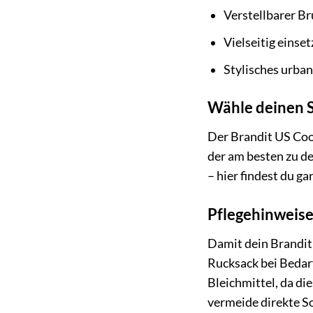
Verstellbarer Br
Vielseitig einse
Stylisches urba
Wähle deinen S
Der Brandit US Coo
der am besten zu de
– hier findest du ga
Pflegehinweise
Damit dein Brandit 
Rucksack bei Bedar
Bleichmittel, da di
vermeide direkte S