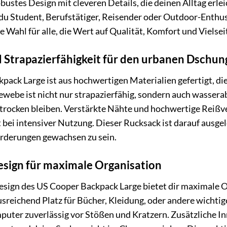
bustes Design mit cleveren Details, die deinen Alltag erle
 du Student, Berufstätiger, Reisender oder Outdoor-Enthu
le Wahl für alle, die Wert auf Qualität, Komfort und Vielseit
 Strapazierfähigkeit für den urbanen Dschun
ack Large ist aus hochwertigen Materialien gefertigt, di
ewebe ist nicht nur strapazierfähig, sondern auch wasser
trocken bleiben. Verstärkte Nähte und hochwertige Reißve
 bei intensiver Nutzung. Dieser Rucksack ist darauf ausgel
orderungen gewachsen zu sein.
Design für maximale Organisation
sign des US Cooper Backpack Large bietet dir maximale 
sreichend Platz für Bücher, Kleidung, oder andere wichti
puter zuverlässig vor Stößen und Kratzern. Zusätzliche In