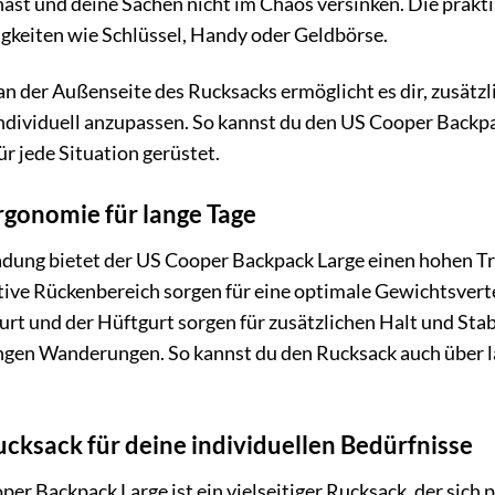
t hast und deine Sachen nicht im Chaos versinken. Die pra
igkeiten wie Schlüssel, Handy oder Geldbörse.
n der Außenseite des Rucksacks ermöglicht es dir, zusätz
ndividuell anzupassen. So kannst du den US Cooper Backpa
ür jede Situation gerüstet.
gonomie für lange Tage
ladung bietet der US Cooper Backpack Large einen hohen T
ive Rückenbereich sorgen für eine optimale Gewichtsvert
urt und der Hüftgurt sorgen für zusätzlichen Halt und Sta
angen Wanderungen. So kannst du den Rucksack auch über l
ucksack für deine individuellen Bedürfnisse
er Backpack Large ist ein vielseitiger Rucksack, der sich 