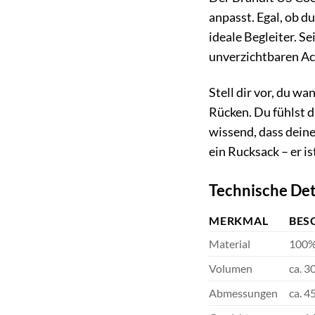
anpasst. Egal, ob du
ideale Begleiter. S
unverzichtbaren Acc
Stell dir vor, du w
Rücken. Du fühlst di
wissend, dass deine
ein Rucksack – er is
Technische Det
MERKMAL
BES
Material
100%
Volumen
ca. 30
Abmessungen
ca. 4