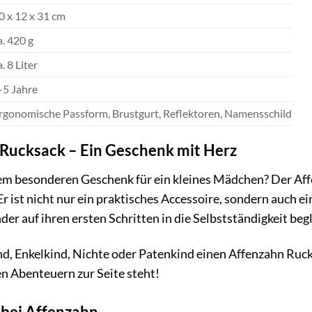
0 x 12 x 31 cm
a. 420 g
a. 8 Liter
-5 Jahre
rgonomische Passform, Brustgurt, Reflektoren, Namensschild
Rucksack – Ein Geschenk mit Herz
em besonderen Geschenk für ein kleines Mädchen? Der Aff
Er ist nicht nur ein praktisches Accessoire, sondern auch e
der auf ihren ersten Schritten in die Selbstständigkeit begl
d, Enkelkind, Nichte oder Patenkind einen Affenzahn Ruc
nen Abenteuern zur Seite steht!
 bei Affenzahn