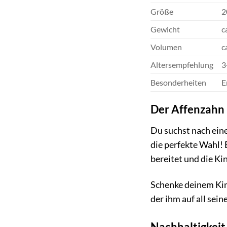
Größe
2
Gewicht
c
Volumen
c
Altersempfehlung
3
Besonderheiten
E
Der Affenzahn 
Du suchst nach ein
die perfekte Wahl! 
bereitet und die Kin
Schenke deinem Kin
der ihm auf all sei
Nachhaltigkeit