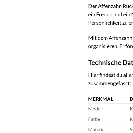
Der Affenzahn Rucks
ein Freund und ein 
Persönlichkeit zu e
Mit dem Affenzahn 
organisieren. Er fö
Technische Dat
Hier findest du all
zusammengefasst:
MERKMAL
D
Modell
K
Farbe
R
Material
5