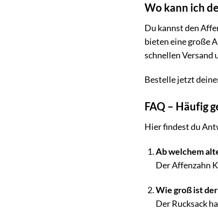
Wo kann ich de
Du kannst den Affe
bieten eine große 
schnellen Versand 
Bestelle jetzt dei
FAQ – Häufig g
Hier findest du Ant
Ab welchem alte
Der Affenzahn Kl
Wie groß ist de
Der Rucksack hat